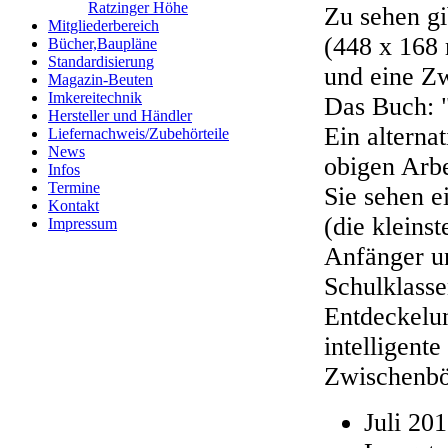
Ratzinger Höhe
Zu sehen g
Mitgliederbereich
(448 x 168
Bücher,Baupläne
Standardisierung
und eine Zw
Magazin-Beuten
Imkereitechnik
Das Buch: 
Hersteller und Händler
Ein alterna
Liefernachweis/Zubehörteile
News
obigen Arbe
Infos
Termine
Sie sehen 
Kontakt
(die kleinst
Impressum
Anfänger un
Schulklasse
Entdeckelu
intelligent
Zwischenbö
Juli 20