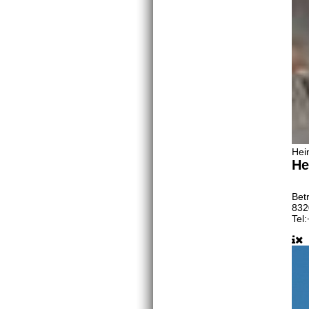
Hei
He
Bet
832
Tel