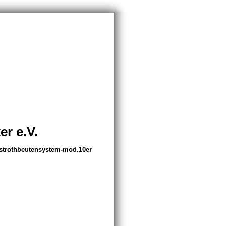
r e.V.
gstrothbeutensystem-mod.10er
)