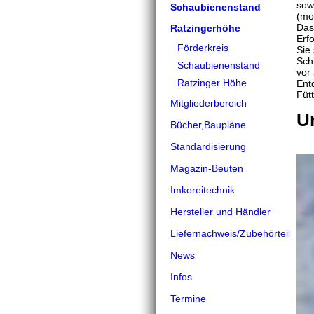
sow
Schaubienenstand
(mod
Das
Ratzingerhöhe
Erf
Förderkreis
Sie
Sch
Schaubienenstand
vor
Ratzinger Höhe
Ent
Füt
Mitgliederbereich
U
Bücher,Baupläne
Standardisierung
Magazin-Beuten
Imkereitechnik
Hersteller und Händler
Liefernachweis/Zubehörteile
News
Infos
Termine