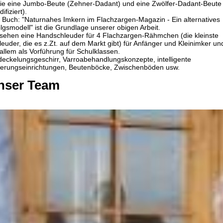
ie eine Jumbo-Beute (Zehner-Dadant) und eine Zwölfer-Dadant-Beute
ifiziert).
 Buch: "Naturnahes Imkern im Flachzargen-Magazin - Ein alternatives
olgsmodell" ist die Grundlage unserer obigen Arbeit.
 sehen eine Handschleuder für 4 Flachzargen-Rähmchen (die kleinste
leuder, die es z.Zt. auf dem Markt gibt) für Anfänger und Kleinimker un
 allem als Vorführung für Schulklassen.
deckelungsgeschirr, Varroabehandlungskonzepte, intelligente
terungseinrichtungen, Beutenböcke, Zwischenböden usw.
nser Team