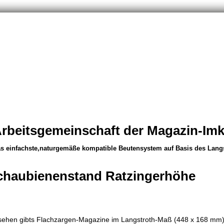
rbeitsgemeinschaft der Magazin-Imke
s einfachste,naturgemäße kompatible Beutensystem auf Basis des Lan
dant-mod.10er komp.Zandersystem
chaubienenstand Ratzingerhöhe
sehen gibts Flachzargen-Magazine im Langstroth-Maß (448 x 168 mm