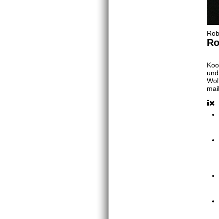
Robe
Ro
Koo
und
Wol
mai